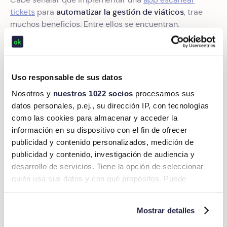
automatizar la gestión de viáticos
tickets
para
, trae
muchos beneficios. Entre ellos se encuentran:
Aumento de rentabilidad:
aplicaciones de gastos
Okticket
de viaje como
ayudan a
recuperar las
facturas
. Entre más facturas sean recuperadas,
Uso responsable de sus datos
más cantidad puede ser deducida por la empresa.
Nosotros y
nuestros 1022 socios
procesamos sus
Eficiencia:
los procesos internos son más rápidos y
datos personales, p.ej., su dirección IP, con tecnologías
la contabilización de viáticos se vuelve mucho más
como las cookies para almacenar y acceder la
sencilla.
información en su dispositivo con el fin de ofrecer
Ahorro de tiempo:
al utilizar un
software de gestión
publicidad y contenido personalizados, medición de
de gastos
, los empleados pueden realizar sus
publicidad y contenido, investigación de audiencia y
comprobaciones de viáticos con mayor rapidez. El
desarrollo de servicios. Tiene la opción de seleccionar
tiempo ahorrado pueden invertirlo en tareas de
quién usa sus datos y con qué propósitos. Puede
mayor valor.
cambiar o retirar su consentimiento en cualquier
momento desde la Declaración de cookies o clicando en
Presupuesto en control:
el rastreador de gastos de
Mostrar detalles
el Menú de consentimiento.
Okticket,
viaje,
cuenta con
alertas personalizables