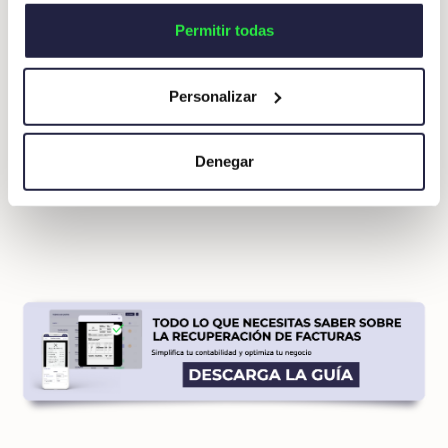
y topes de gasto de acuerdo a las políticas de la
Si lo permite, también quisiéramos:
Permitir todas
empresa. Por medio de esta función se evitan
Recopilar información sobre su ubicación
fraudes y malos manejos de viáticos.
geográfica que puede tener una precisión de varios
Personalizar
metros
Identificar su dispositivo analizándolo activamente
Conoce más a fondo las ventajas de contar con una
para buscar características específicas (huellas
herramienta de reporte de gastos.
Da click
aquí.
Denegar
digitales)
Obtenga más información sobre cómo se procesan sus
datos personales y establezca sus preferencias en la
sección de datos
. Puede cambiar o retirar su
consentimiento en cualquier momento en la Declaración
de cookies.
Las cookies de este sitio web se usan para personalizar
el contenido y los anuncios, ofrecer funciones de redes
sociales y analizar el tráfico. Además, compartimos
información sobre el uso que haga del sitio web con
nuestros partners de redes sociales, publicidad y análisis