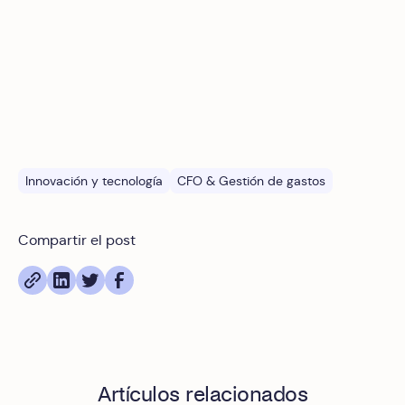
web, quienes pueden combinarla con otra información
que les haya proporcionado o que hayan recopilado a
partir del uso que haya hecho de sus servicios.
Innovación y tecnología
CFO & Gestión de gastos
Compartir el post
Artículos relacionados