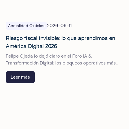
2026-06-11
Actualidad Okticket
Riesgo fiscal invisible: lo que aprendimos en
América Digital 2026
Felipe Ojeda lo dejó claro en el Foro IA &
Transformación Digital: los bloqueos operativos más
costosos no vienen de fraudes, sino de procesos mal
diseñados que nadie cuestionó a tiempo
Leer más
Okticket patrocinando América Digital 2026: Un impulso a