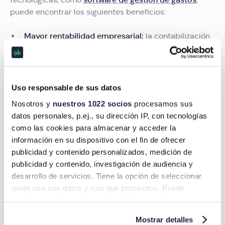
puede encontrar los siguientes beneficios:
Mayor rentabilidad empresarial:
la contabilización
de viáticos está bajo control en todo momento. Por
lo que se pueden eficientar los presupuestos.
Aumento de deducibilidad:
cuando se implementa
Okticket
Uso responsable de sus datos
una aplicación de gastos de viaje como
se
recuperan la mayoría de
cfdi sat
, permitiendo
Nosotros y
nuestros 1022 socios
procesamos sus
deducir ante hacienda un mayor gasto de viáticos.
datos personales, p.ej., su dirección IP, con tecnologías
Ahorro de tiempo:
como las cookies para almacenar y acceder la
para realizar las
información en su dispositivo con el fin de ofrecer
comprobaciones de viáticos, cada empleado
publicidad y contenido personalizados, medición de
emplea
más de 80 horas anuales
. Con un sistema
contabilización de gastos
publicidad y contenido, investigación de audiencia y
de
, el empleado puede
desarrollo de servicios. Tiene la opción de seleccionar
utilizar ese tiempo en tareas de mayor valor.
quién usa sus datos y con qué propósitos. Puede
Evita el error humano:
Okticket
permite sincronizar
cambiar o retirar su consentimiento en cualquier
con un solo click los gastos enviados a aprobación
momento desde la Declaración de cookies o clicando en
y los realizados con la tarjeta. En caso de
Mostrar detalles
el Menú de consentimiento.