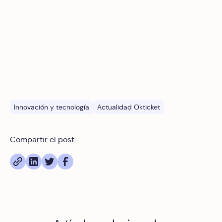
nuestros partners de redes sociales, publicidad y análisis
web, quienes pueden combinarla con otra información
que les haya proporcionado o que hayan recopilado a
partir del uso que haya hecho de sus servicios.
Innovación y tecnología
Actualidad Okticket
Compartir el post