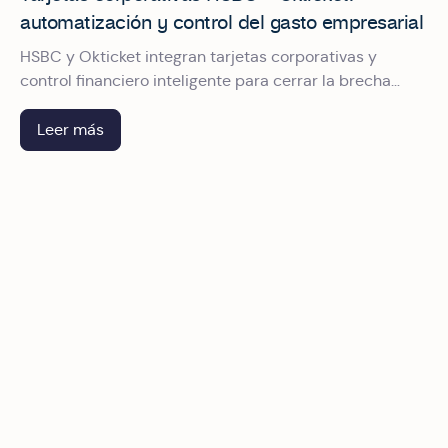
automatización y control del gasto empresarial
HSBC y Okticket integran tarjetas corporativas y
control financiero inteligente para cerrar la brecha
entre pagar, comprobar y conciliar el gasto
empresarial en México.
Leer más
Riesgo fiscal invisible: lo que aprendimos en América Digi