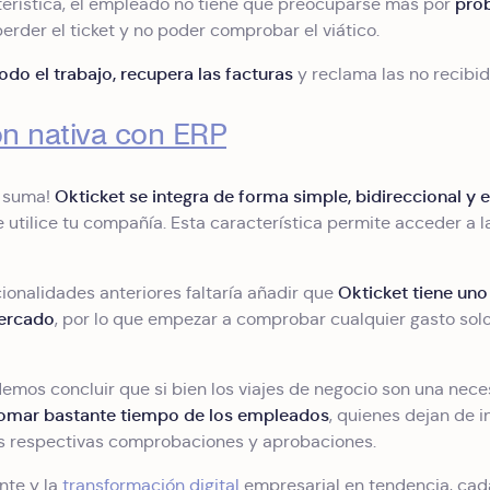
prob
erística, el empleado no tiene que preocuparse más por
perder el ticket y no poder comprobar el viático.
odo el trabajo, recupera las facturas
y reclama las no recibida
ón nativa con ERP
Okticket se integra de forma simple, bidireccional y 
e suma!
 utilice tu compañía. Esta característica permite acceder a 
Okticket tiene un
cionalidades anteriores faltaría añadir que
mercado
, por lo que empezar a comprobar cualquier gasto sol
emos concluir que si bien los viajes de negocio son una nece
 tomar bastante tiempo de los empleados
, quienes dejan de i
us respectivas comprobaciones y aprobaciones.
te y la
transformación digital
empresarial en tendencia, ca