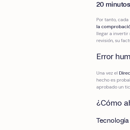
20 minutos
Por tanto, cad
la comprobació
llegar a invert
revisión, su fac
Error hu
Direc
Una vez el
hecho es probab
aprobado un tic
¿Cómo aho
Tecnología 