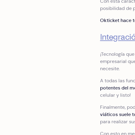
Con esta caract
posibilidad de 
Okticket hace t
Integraci
¡Tecnología qu
empresarial que
necesite.
A todas las fun
potentes del 
celular y listo!
Finalmente, pod
viáticos suele
para realizar s
Con esto en men