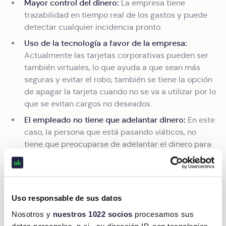
Mayor control del dinero:
La empresa tiene
trazabilidad en tiempo real de los gastos y puede
detectar cualquier incidencia pronto.
Uso de la tecnología a favor de la empresa:
Actualmente las tarjetas corporativas pueden ser
también virtuales, lo que ayuda a que sean más
seguras y evitar el robo, también se tiene la opción
de apagar la tarjeta cuando no se va a utilizar por lo
que se evitan cargos no deseados.
El empleado no tiene que adelantar dinero:
En este
caso, la persona que está pasando viáticos, no
tiene que preocuparse de adelantar el dinero para
hacer frente a los gastos y luego esperar a que se
le haga el pago. ¡Solo necesita pagar con la tarjeta
corporativa y listo!
Menor tiempo invertido en comprobación de
Uso responsable de sus datos
gastos:
Tanto el empleado que pasa gastos
Nosotros y
nuestros 1022 socios
procesamos sus
constantemente, como el área de contabilidad de
datos personales, p.ej., su dirección IP, con tecnologías