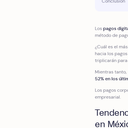
Conclusión
pagos digit
Los
método de pago i
¿Cuál es el más
hacia los pagos 
triplicarán par
Mientras tanto,
52% en los últi
Los pagos corpo
empresarial.
Tendenc
en Méxi