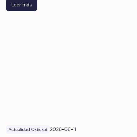
empresarial en México.
Leer más
Riesgo fiscal invisible: lo que aprendimos en América Digi
2026-06-11
Actualidad Okticket