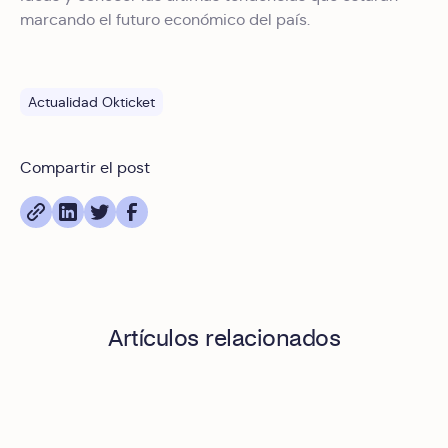
que les haya proporcionado o que hayan recopilado a
marcando el futuro económico del país.
partir del uso que haya hecho de sus servicios.
Actualidad Okticket
Compartir el post
Artículos relacionados
Tarjetas corporativas HSBC + Okticket: automatización y c