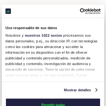
Directores
Gracias a los anteriores beneficios, los
Financieros
pueden tener un mejor
control de la
contabilidad corporativa
y la gestión de la misma se
vuelve más sencilla.
Uso responsable de sus datos
Con esto en mente, durante la ponencia: “Claves para
Nosotros y
nuestros 1022 socios
procesamos sus
rentabilizar: digitalización de procesos financieros.
Luis
datos personales, p.ej., su dirección IP, con tecnologías
López Albajara,
Country Manager de
Okticket México,
como las cookies para almacenar y acceder la
comentó:
información en su dispositivo con el fin de ofrecer
publicidad y contenido personalizados, medición de
publicidad y contenido, investigación de audiencia y
desarrollo de servicios. Tiene la opción de seleccionar
quién usa sus datos y con qué propósitos. Puede
“La
transformación digital empresarial
cambiar o retirar su consentimiento en cualquier
ya no es un lujo, es una necesidad. Los
momento desde la Declaración de cookies o clicando en
directivos deben capacitarse para
Mostrar detalles
el Menú de consentimiento.
buscar las mejores herramientas
digitales que les permitan ser más
Si lo permite, también quisiéramos:
Permitir todas