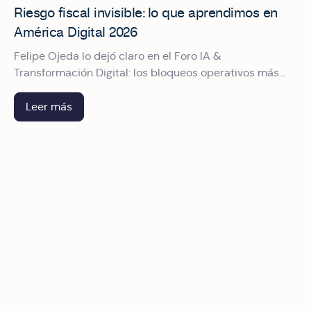
Riesgo fiscal invisible: lo que aprendimos en
América Digital 2026
Felipe Ojeda lo dejó claro en el Foro IA &
Transformación Digital: los bloqueos operativos más
costosos no vienen de fraudes, sino de procesos mal
diseñados que nadie cuestionó a tiempo
Leer más
Okticket patrocinando América Digital 2026: Un impulso a