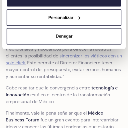
eficientes en el día a día y mejorar
Recopilar información sobre su ubicación
procesos".
geográfica que puede tener una precisión de varios
Personalizar
metros
Identificar su dispositivo analizándolo activamente
para buscar características específicas (huellas
Denegar
digitales)
Okticket
En
trabajamos de la mano de los bancos
Obtenga más información sobre cómo se procesan sus
tradicionales y neobancos para ofrecer a nuestros
datos personales y establezca sus preferencias en la
clientes la posibilidad de
sincronizar los viáticos con un
sección de datos
. Puede cambiar o retirar su
solo click.
Esto permite al Director Financiero tener
consentimiento en cualquier momento en la Declaración
mayor control del presupuesto, evitar errores humanos
de cookies.
y aumentar su rentabilidad”.
tecnología e
Cabe resaltar que la convergencia entre
Las cookies de este sitio web se usan para personalizar
innovación
está en el centro de la transformación
el contenido y los anuncios, ofrecer funciones de redes
empresarial de México.
sociales y analizar el tráfico. Además, compartimos
información sobre el uso que haga del sitio web con
México
Finalmente, vale la pena señalar que el
nuestros partners de redes sociales, publicidad y análisis
Business Forum
fue un gran evento para intercambiar
web, quienes pueden combinarla con otra información
ideas y conocer las últimas tendencias que estarán