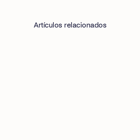
Artículos relacionados
El costo oculto de pedir facturas manualmente: cómo auto