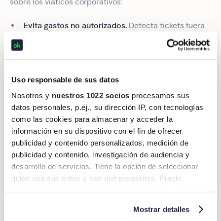
sobre los viáticos corporativos:
Evita gastos no autorizados.
Detecta tickets fuera
de las fechas aprobadas o importes superiores al
presupuesto asignado, por ejemplo.
Facilita el cumplimiento fiscal.
Cada gasto se
registra y digitaliza conforme a los lineamientos del
Uso responsable de sus datos
SAT.
Nosotros y
nuestros 1022 socios
procesamos sus
Monitoreo de gastos de viaje en tiempo real
. Esto
datos personales, p.ej., su dirección IP, con tecnologías
permite detectar y corregir desviaciones
como las cookies para almacenar y acceder la
presupuestarias de inmediato.
información en su dispositivo con el fin de ofrecer
publicidad y contenido personalizados, medición de
publicidad y contenido, investigación de audiencia y
Beneficios de Okticket para la
desarrollo de servicios. Tiene la opción de seleccionar
solicitud de viáticos
quién usa sus datos y con qué propósitos. Puede
cambiar o retirar su consentimiento en cualquier
momento desde la Declaración de cookies o clicando en
Mostrar detalles
Cumplimiento fiscal garantizado. Los
el Menú de consentimiento.