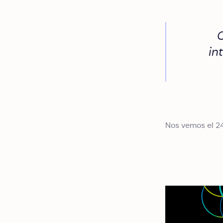
C
in
Nos vemos el 24