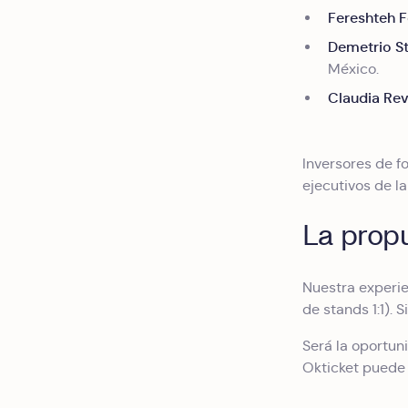
Fereshteh 
Demetrio S
México.
Claudia Rev
Inversores de f
ejecutivos de l
La prop
Nuestra experie
de stands 1:1). 
Será la oportu
Okticket puede 