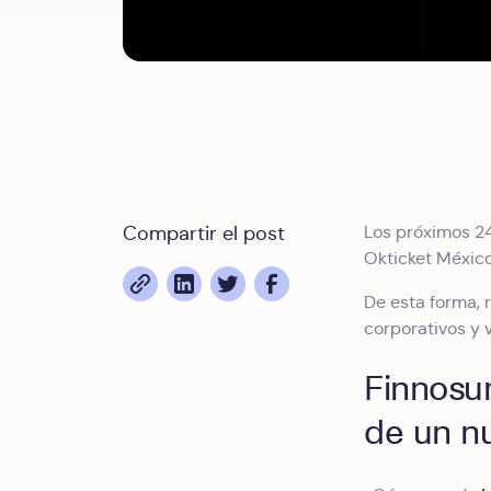
Compartir el post
Los próximos 2
Okticket Méxic
De esta forma, 
corporativos y v
Finnosum
de un nu