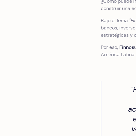
i
¿Cómo puede
construir una e
Bajo el lema
"Fi
bancos, inverso
estratégicas y d
Finnos
Por eso,
América Latina p
"
ac
v