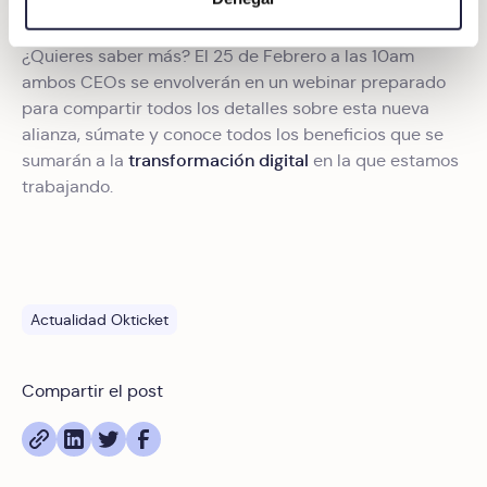
digitales)
Obtenga más información sobre cómo se procesan sus
¿Quieres saber más? El 25 de Febrero a las 10am
datos personales y establezca sus preferencias en la
ambos CEOs se envolverán en un webinar preparado
sección de datos
. Puede cambiar o retirar su
para compartir todos los detalles sobre esta nueva
consentimiento en cualquier momento en la Declaración
alianza, súmate y conoce todos los beneficios que se
de cookies.
transformación digital
sumarán a la
en la que estamos
trabajando.
Las cookies de este sitio web se usan para personalizar
el contenido y los anuncios, ofrecer funciones de redes
sociales y analizar el tráfico. Además, compartimos
información sobre el uso que haga del sitio web con
nuestros partners de redes sociales, publicidad y análisis
Actualidad Okticket
web, quienes pueden combinarla con otra información
que les haya proporcionado o que hayan recopilado a
partir del uso que haya hecho de sus servicios.
Compartir el post