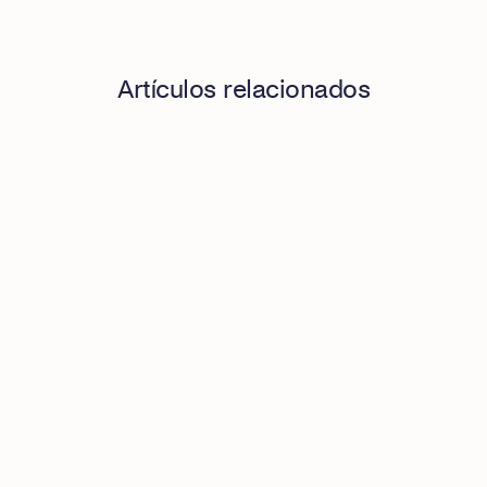
Artículos relacionados
Tarjetas corporativas HSBC + Okticket: automatización y c