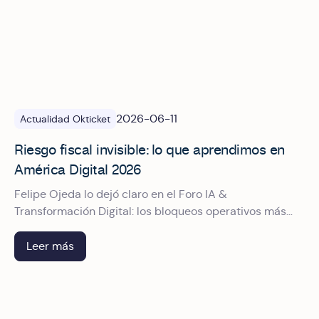
2026-06-11
Actualidad Okticket
Riesgo fiscal invisible: lo que aprendimos en
América Digital 2026
Felipe Ojeda lo dejó claro en el Foro IA &
Transformación Digital: los bloqueos operativos más
costosos no vienen de fraudes, sino de procesos mal
diseñados que nadie cuestionó a tiempo
Leer más
Okticket patrocinando América Digital 2026: Un impulso a