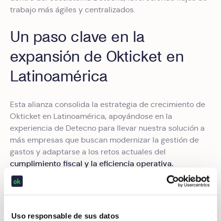
trabajo más ágiles y centralizados.
Un paso clave en la
expansión de Okticket en
Latinoamérica
Esta alianza consolida la estrategia de crecimiento de
Okticket en Latinoamérica, apoyándose en la
experiencia de Detecno para llevar nuestra solución a
más empresas que buscan modernizar la gestión de
gastos y adaptarse a los retos actuales del
cumplimiento fiscal y la eficiencia operativa.
La integración no solo amplía nuestro alcance
geográfico, sino que también refuerza nuestra
propuesta de valor como una plataforma diseñada
Uso responsable de sus datos
para responder a las necesidades reales de las