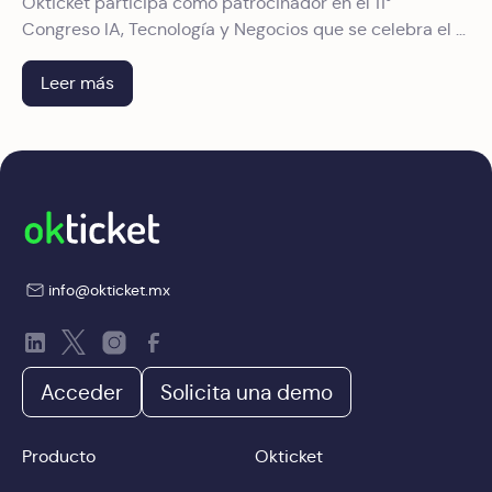
Okticket participa como patrocinador en el 11°
Congreso IA, Tecnología y Negocios que se celebra el 9
y 10 de junio en el World Trade Center de CDMX. Te
contamos qué verás en nuestro stand.
Leer más
info@okticket.mx
Acceder
Solicita una demo
Producto
Okticket