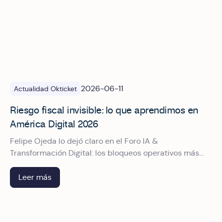
2026-06-11
Actualidad Okticket
Riesgo fiscal invisible: lo que aprendimos en
América Digital 2026
Felipe Ojeda lo dejó claro en el Foro IA &
Transformación Digital: los bloqueos operativos más
costosos no vienen de fraudes, sino de procesos mal
diseñados que nadie cuestionó a tiempo
Leer más
Okticket patrocinando América Digital 2026: Un impulso a