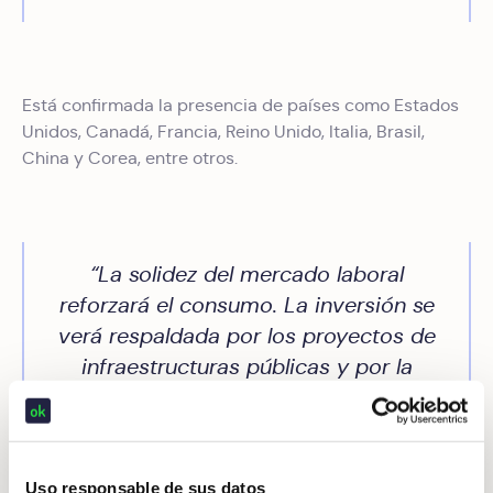
Está confirmada la presencia de países como Estados
Unidos, Canadá, Francia, Reino Unido, Italia, Brasil,
China y Corea, entre otros.
“La solidez del mercado laboral
reforzará el consumo. La inversión se
verá respaldada por los proyectos de
infraestructuras públicas y por la
deslocalización gradual de actividades
manufactureras a México. México
alcanzó un nuevo máximo histórico en
Inversión Extranjera Directa (IED): 20 mil
Uso responsable de sus datos