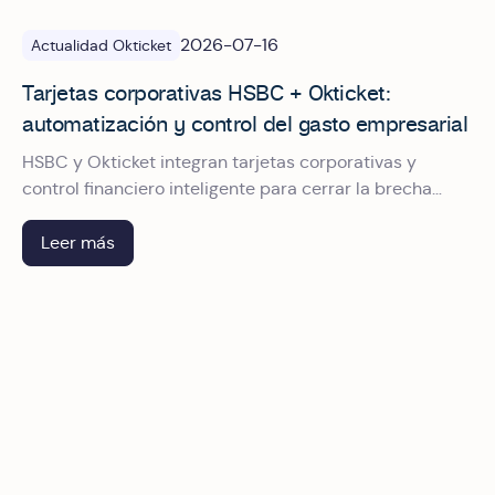
2026-07-16
Actualidad Okticket
Tarjetas corporativas HSBC + Okticket:
automatización y control del gasto empresarial
HSBC y Okticket integran tarjetas corporativas y
control financiero inteligente para cerrar la brecha
entre pagar, comprobar y conciliar el gasto
empresarial en México.
Leer más
Riesgo fiscal invisible: lo que aprendimos en América Digi