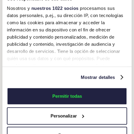
313 millones de dólares en el primer
Nosotros y
nuestros 1022 socios
procesamos sus
trimestre de 2024” (Edoardo Papini)
datos personales, p.ej., su dirección IP, con tecnologías
como las cookies para almacenar y acceder la
información en su dispositivo con el fin de ofrecer
publicidad y contenido personalizados, medición de
publicidad y contenido, investigación de audiencia y
¿Quieres acudir al México Business Summit
desarrollo de servicios. Tiene la opción de seleccionar
2024? Todavía puedes
conseguir tu entrada
.
quién usa sus datos y con qué propósitos. Puede
cambiar o retirar su consentimiento en cualquier
momento desde la Declaración de cookies o clicando en
Mostrar detalles
el Menú de consentimiento.
Actualidad Okticket
Si lo permite, también quisiéramos:
Permitir todas
Recopilar información sobre su ubicación
geográfica que puede tener una precisión de varios
Compartir el post
Personalizar
metros
Identificar su dispositivo analizándolo activamente
para buscar características específicas (huellas