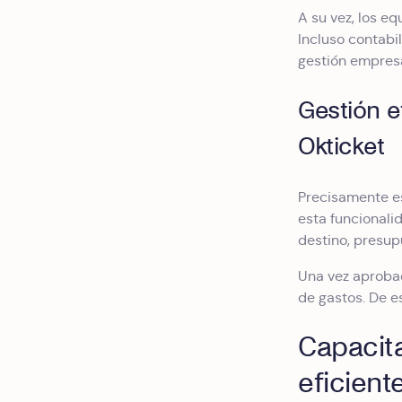
A su vez, los eq
Incluso contabi
gestión empresa
Gestión e
Okticket
Precisamente es
esta funcionali
destino, presu
Una vez aprobad
de gastos. De e
Capacita
eficient