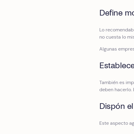
Define m
Lo recomendable
no cuesta lo mi
Algunas empresa
Establece
También es impo
deben hacerlo. E
Dispón e
Este aspecto ag