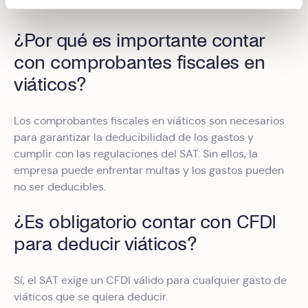
Obtenga más información sobre cómo se procesan sus
datos personales y establezca sus preferencias en la
¿Por qué es importante contar
sección de datos
. Puede cambiar o retirar su
consentimiento en cualquier momento en la Declaración
con comprobantes fiscales en
de cookies.
viáticos?
Las cookies de este sitio web se usan para personalizar
el contenido y los anuncios, ofrecer funciones de redes
Los comprobantes fiscales en viáticos son necesarios
sociales y analizar el tráfico. Además, compartimos
para garantizar la deducibilidad de los gastos y
información sobre el uso que haga del sitio web con
cumplir con las regulaciones del SAT. Sin ellos, la
nuestros partners de redes sociales, publicidad y análisis
empresa puede enfrentar multas y los gastos pueden
web, quienes pueden combinarla con otra información
no ser deducibles.
que les haya proporcionado o que hayan recopilado a
¿Es obligatorio contar con CFDI
partir del uso que haya hecho de sus servicios.
para deducir viáticos?
Sí, el SAT exige un CFDI válido para cualquier gasto de
viáticos que se quiera deducir.