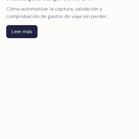
Cómo automatizar la captura, validación y
comprobación de gastos de viaje sin perder
deducciones.
Leer más
Auditoría fiscal del SAT: checklist para pasarla sin friccion