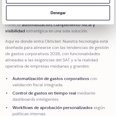
Identificar su dispositivo analizándolo activamente
En medio de esta transformación, las empresas
para buscar características específicas (huellas
necesitan más que una plataforma de registro de
Denegar
digitales)
gastos corporativos: necesitan un ecosistema que
Obtenga más información sobre cómo se procesan sus
automatización, cumplimiento fiscal y
conecte
datos personales y establezca sus preferencias en la
visibilidad
estratégica en una sola solución.
sección de datos
. Puede cambiar o retirar su
Aquí es donde entra Okticket. Nuestra tecnología está
consentimiento en cualquier momento en la Declaración
diseñada para alinearse con las tendencias de gestión
de cookies.
de gastos corporativos 2026, con funcionalidades
alineadas a las exigencias del SAT y a la realidad
Las cookies de este sitio web se usan para personalizar
operativa de empresas medianas y grandes:
el contenido y los anuncios, ofrecer funciones de redes
sociales y analizar el tráfico. Además, compartimos
Automatización de gastos corporativos
con
información sobre el uso que haga del sitio web con
validación fiscal integrada.
nuestros partners de redes sociales, publicidad y análisis
web, quienes pueden combinarla con otra información
Control de gastos en tiempo real
mediante
que les haya proporcionado o que hayan recopilado a
dashboards inteligentes.
partir del uso que haya hecho de sus servicios.
Workflows de aprobación personalizados
según
políticas internas.