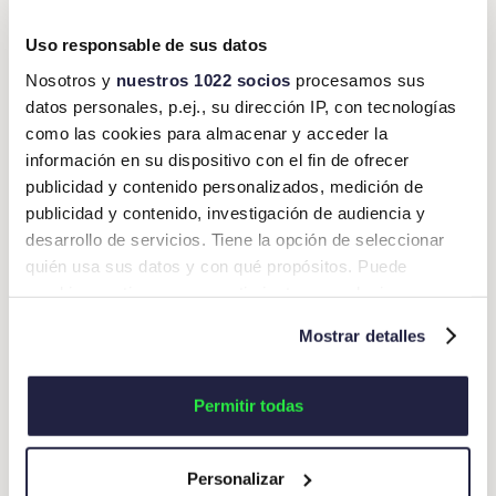
Retrasos en reportes.
Uso responsable de sus datos
Errores en comprobaciones.
Nosotros y
nuestros 1022 socios
procesamos sus
Pérdida de productividad.
datos personales, p.ej., su dirección IP, con tecnologías
como las cookies para almacenar y acceder la
Frustración en el equipo.
información en su dispositivo con el fin de ofrecer
publicidad y contenido personalizados, medición de
publicidad y contenido, investigación de audiencia y
Las plataformas en 2026 deberán ser tan intuitivas
desarrollo de servicios. Tiene la opción de seleccionar
como cualquier app de consumo, la experiencia del
quién usa sus datos y con qué propósitos. Puede
usuario deja de ser un tema estético y se convierte en
cambiar o retirar su consentimiento en cualquier
un indicador directo de eficiencia operativa. Porque si
momento desde la Declaración de cookies o clicando en
el colaborador batalla, la empresa pierde tiempo
Mostrar detalles
el Menú de consentimiento.
valioso.
Si lo permite, también quisiéramos:
¿Dónde encaja Okticket en
Permitir todas
Recopilar información sobre su ubicación
esta revolución digital?
geográfica que puede tener una precisión de varios
Personalizar
metros