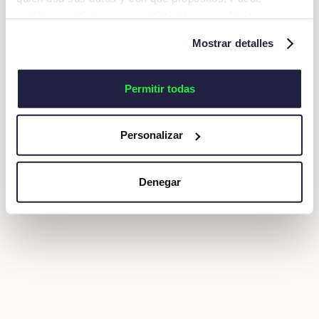
cambiar o retirar su consentimiento en cualquier
momento desde la Declaración de cookies o clicando en
Mostrar detalles
el Menú de consentimiento.
Si lo permite, también quisiéramos:
Permitir todas
Recopilar información sobre su ubicación
geográfica que puede tener una precisión de varios
Personalizar
metros
Identificar su dispositivo analizándolo activamente
para buscar características específicas (huellas
Denegar
digitales)
Obtenga más información sobre cómo se procesan sus
datos personales y establezca sus preferencias en la
sección de datos
. Puede cambiar o retirar su
consentimiento en cualquier momento en la Declaración
de cookies.
Las cookies de este sitio web se usan para personalizar