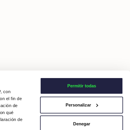
Permitir todas
P, con
n el fin de
Personalizar
gación de
con qué
laración de
Denegar