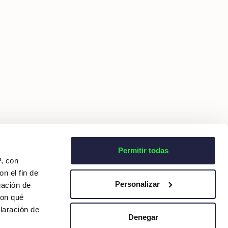
Permitir todas
P, con
n el fin de
Personalizar
gación de
con qué
laración de
Denegar