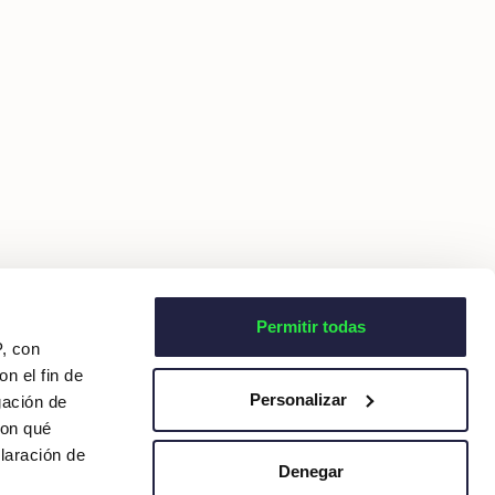
Permitir todas
P, con
n el fin de
Personalizar
gación de
con qué
laración de
Denegar